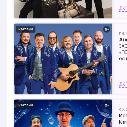
ДК 
Реклама
6
пн. 
Ан
ЗА
«ПЕ
осн
ДК 
Реклама
0
сб.
Ис
Кли