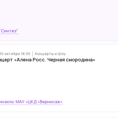
"Синтез"
30 октября 18:30
Концерты и Шоу
нцерт «Алена Росс. Черная смородина»
Винзили, МАУ «ЦКД «Вернисаж»