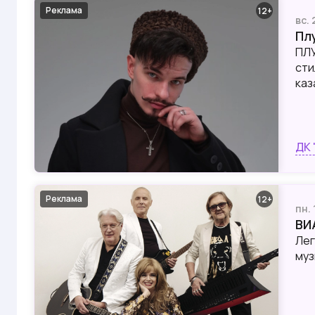
Реклама
12
вс.
Пл
ПЛУ
сти
каз
ДК 
Реклама
12
пн.
ВИ
Лег
муз