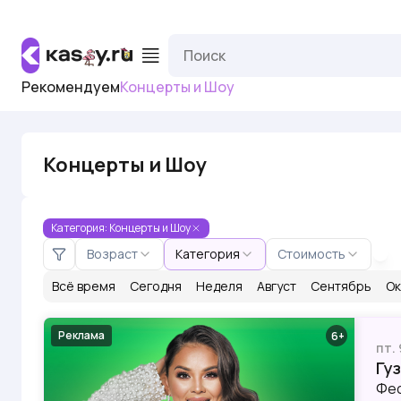
Рекомендуем
Концерты и Шоу
Концерты и Шоу
Категория: Концерты и Шоу
Возраст
Категория
Стоимость
Всё время
Сегодня
Неделя
Август
Сентябрь
Ок
Реклама
6
пт.
Гу
Фес