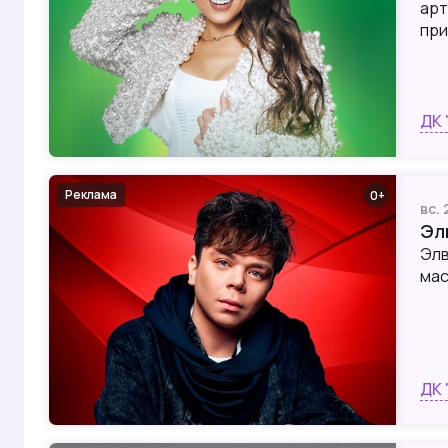
арт
при
ДК 
Реклама
0
вс.
Эл
Элв
мас
ДК 