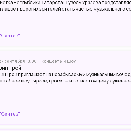
истка Республики Татарстан Гузель Уразова представля
глашает дорогих зрителей стать частью музыкального со
"Синтез"
 27 сентября 18:00
Концерты и Шоу
вин Грей
ин Грей приглашает на незабываемый музыкальный вечер, 
штабное шоу - яркое, громкое и по-настоящему душевное
"Синтез"