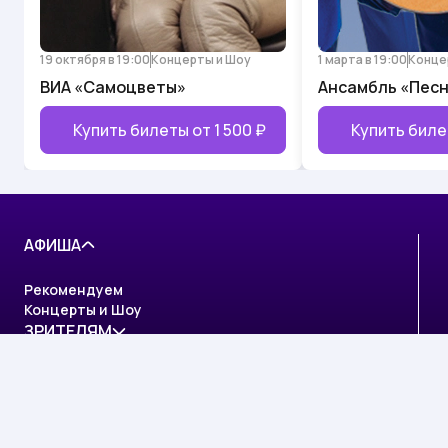
19 октября в 19:00
Концерты и Шоу
1 марта в 19:00
Конце
ВИА «Самоцветы»
Ансамбль «Пес
Купить билеты от
1 500 ₽
Купить биле
АФИША
Рекомендуем
Концерты и Шоу
ЗРИТЕЛЯМ
Изменения в афише
Правила приобретения билетов
Правила возврата билетов
Правила пользования сайтом