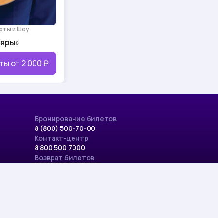
рты и Шоу
няры»
ты от
2 000 ₽
Бронирование билетов
8 (800) 500-70-00
Контакт-центр
8 800 500 7000
Возврат билетов
pay@kassy.ru
По вопросам рекламы
pr@kassy.ru
Адрес
625000, Тюменская область, г. Тюмень, ул. Республи