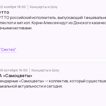
 22 ноября 18:00
Концерты и Шоу
утто
ТТО российский исполнитель, выпускающий танцевальны
лях поп и хип хоп. Корни Алексея идут из Донского казач
ачьими мотивами.
"Синтез"
 19 октября 19:00
Концерты и Шоу
А «Самоцветы»
ендарные «Самоцветы» — коллектив, который существует
ыкальной актуальности и сегодня.