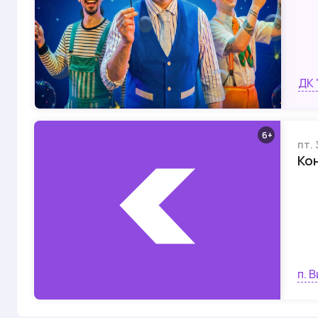
ДК 
6
пт. 
Ко
п. 